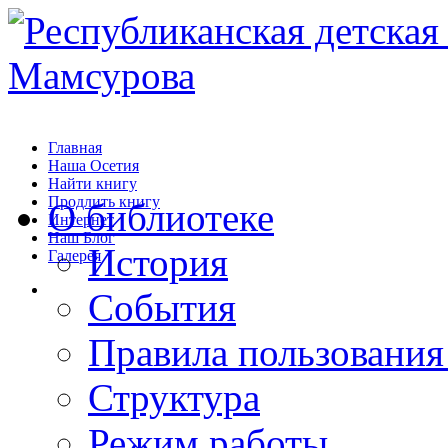
Главная
Наша Осетия
Найти книгу
Продлить книгу
О библиотеке
Интернет
Наш Блог
История
Галерея
События
Правила пользования
Структура
Режим работы