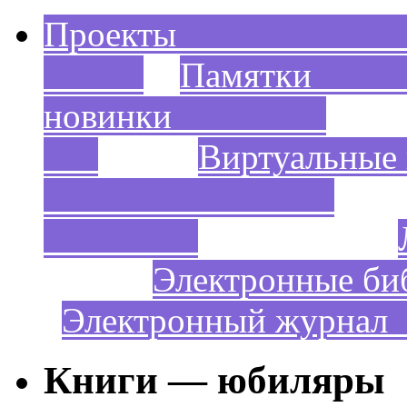
Проек
Пам
новинки
Виртуальны
Электронные би
Электронный жур
Книги — юбиляры