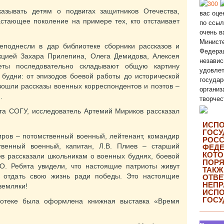
азывать детям о подвигах защитников Отечества,
вас оце
стающее поколение на примере тех, кто отстаивает
по ссыл
очень в
Министе
поднесли в дар библиотеке сборники рассказов и
Федерац
кцией Захара Прилепина, Олега Демидова, Алексея
независ
еты последовательно складывают общую картину
удовлет
будни: от эпизодов боевой работы до исторической
государ
вошли рассказы военных корреспондентов и поэтов –
организ
.
творчес
ета СОГУ, исследователь Артемий Мириков рассказал
ИСП
ГОСУ
иров – потомственный военный, лейтенант, командир
РОСС
твенный военный, капитан, Л.В. Плиев – старший
ФЕДЕ
КОТО
ев рассказали школьникам о военных буднях, боевой
ПОРЯ
О. Ребята увидели, что настоящие патриоты живут
ТАКЖ
в отдать свою жизнь ради победы. Это настоящие
ОТВЕ
НЕП
земляки!
ИСП
ГОСУ
иотеке была оформлена книжная выставка «Время