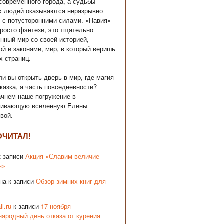
современного города, а судьбы
х людей оказываются неразрывно
 с потусторонними силами. «Навия» –
просто фэнтези, это тщательно
нный мир со своей историей,
ой и законами, мир, в который веришь
х страниц.
ли вы открыть дверь в мир, где магия –
сказка, а часть повседневности?
ачнем наше погружение в
живающую вселенную Елены
вой.
ОЧИТАЛ!
 записи
Акция «Славим величие
я»
на
к записи
Обзор зимних книг для
ll.ru
к записи
17 ноября —
ародный день отказа от курения