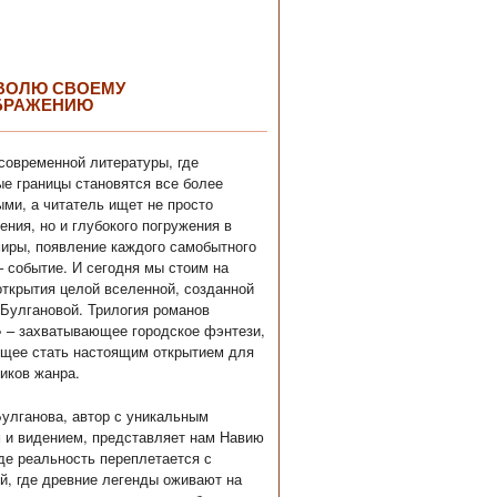
ВОЛЮ СВОЕМУ
БРАЖЕНИЮ
современной литературы, где
е границы становятся все более
ми, а читатель ищет не просто
ения, но и глубокого погружения в
иры, появление каждого самобытного
– событие. И сегодня мы стоим на
открытия целой вселенной, созданной
Булгановой. Трилогия романов
 – захватывающее городское фэнтези,
щее стать настоящим открытием для
иков жанра.
улганова, автор с уникальным
 и видением, представляет нам Навию
где реальность переплетается с
й, где древние легенды оживают на