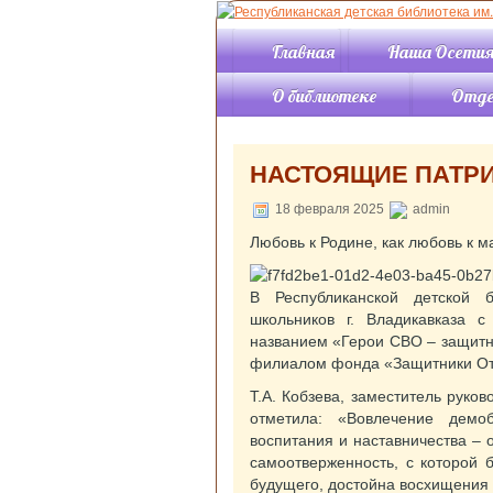
Главная
Наша Осети
О библиотеке
Отд
История
Отдел 
События
Отдел 
НАСТОЯЩИЕ ПАТР
Правила пользования
Отдел 
библиотекой
Отдел 
18 февраля 2025
admin
Структура
Читаль
Любовь к Родине, как любовь к м
Режим работы
«Позна
литера
Контакты
Читаль
Услуги
В Республиканской детской б
«Искус
Документы
школьников г. Владикавказа 
Инфор
названием «Герои СВО – защитн
компью
филиалом фонда «Защитники От
Отдел
компле
Т.А. Кобзева, заместитель рук
обрабо
отметила: «Вовлечение демоб
Справо
воспитания и наставничества – 
библио
самоотверженность, с которой
отдел
будущего, достойна восхищения 