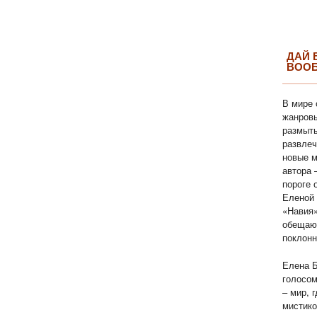
ДАЙ 
ВОО
В мире 
жанровы
размыты
развлеч
новые м
автора 
пороге 
Еленой 
«Навия»
обещаю
поклонн
Елена Б
голосом
– мир, 
мистико