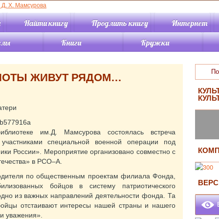
я
Найти книгу
Продлить книгу
Интернет
елы
Книги
Кружки
«Детство»
Книги онлайн
Кружок «Книжный
сундучок»
«Отрочество»
Каталог
ИОТЫ ЖИВУТ РЯДОМ…
Кружок
периодики
Новинки
«Экологический
«Краеведение»
Обзоры книг
КУЛЬ
калейдоскоп»
КУЛЬ
ный зал
Виртуальные
Кружок
атери
вательная
выставки
«Краеведческая
тура
Буктрейлеры
мозаика»
ный зал
Советуем прочитать
иблиотеке им.Д. Мамсурова состоялась встреча
Кружок по искусству
ство»
Подкасты
с участниками специальной военной операции под
«АРТиШОК»
мационно-
Статьи
КОМП
ики России». Мероприятие организовано совместно с
терный отдел
ечества» в РСО–А.
Жизнь районных
ктования и
оводителя по общественным проектам филиала Фонда,
ВЕРС
тки
илизованных бойцов в систему патриотического
библиотек
чно-
одно из важных направлений деятельности фонда. Та
графический
В
 бойцы отстаивают интересы нашей страны и нашего
и уважения».