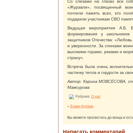
Со слезами на глазах все со
«Журавли», посвященный вои
почтили память всех, кто пог
подарили участникам СВО памят
Ведущая мероприятия А.Б. Б
формирования у школьников п
защитников Отечества: «Любовь 
и уверенности. За спинами вои
высокими горами, реками и мор
страну».
Встреча была очень волнительно
частичку тепла и гордости за сво
Автор: Карина МОВСЕСОВА, спе
Мамсурова
Рубрика:
О нас
«
Елкан Кулаев
Вы можете пролистать до конца и ост
Написать комментарий