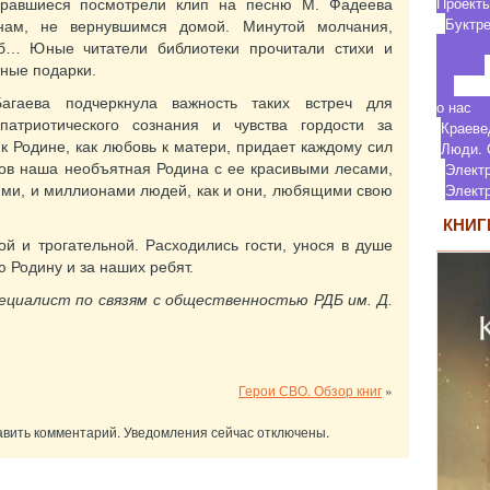
П
бравшиеся посмотрели клип на песню М. Фадеева
Бу
нам, не вернувшимся домой. Минутой молчания,
иб… Юные читатели библиотеки прочитали стихи и
ные подарки.
агаева подчеркнула важность таких встреч для
о
атриотического сознания и чувства гордости за
Кр
к Родине, как любовь к матери, придает каждому сил
Люди.
Элект
нов наша необъятная Родина с ее красивыми лесами,
Элек
ями, и миллионами людей, как и они, любящими свою
КНИГ
й и трогательной. Расходились гости, унося в душе
ю Родину и за наших ребят.
циалист по связям с общественностью РДБ им. Д.
Герои СВО. Обзор книг
»
авить комментарий. Уведомления сейчас отключены.