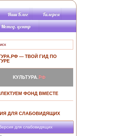
Наш Блог
Галерея
Метод. центр
Методические
материалы
Памятки метод.от.
Планируется
ТУРА.РФ — ТВОЙ ГИД ПО
провести
ТУРЕ
Программы
Информационно-
библиографический
раздел
Библиографические
ЛЕКТУЕМ ФОНД ВМЕСТЕ
пособия
ИЯ ДЛЯ СЛАБОВИДЯЩИХ
ерсия для слабовидящих