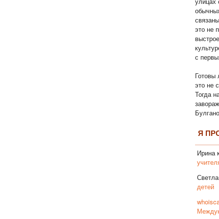
улицах 
обычны
связаны
это не 
выстрое
культур
с первы
Готовы 
это не 
Тогда н
завора
Булгано
Я ПР
Ирина
к
учител
Светла
детей
whoisca
Междун