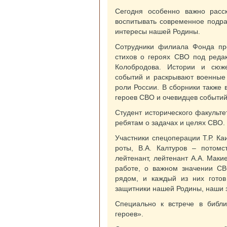
Сегодня особенно важно расск
воспитывать современное подра
интересы нашей Родины.
Сотрудники филиала Фонда пре
стихов о героях СВО под реда
Колобродова. Истории и сюж
событий и раскрывают военные 
роли России. В сборники также 
героев СВО и очевидцев событий
Студент исторического факульт
ребятам о задачах и целях СВО.
Участники спецоперации Т.Р. Ка
роты, В.А. Калтуров – потомс
лейтенант, лейтенант А.А. Маки
работе, о важном значении СВ
рядом, и каждый из них гото
защитники нашей Родины, наши 
Специально к встрече в библ
героев».