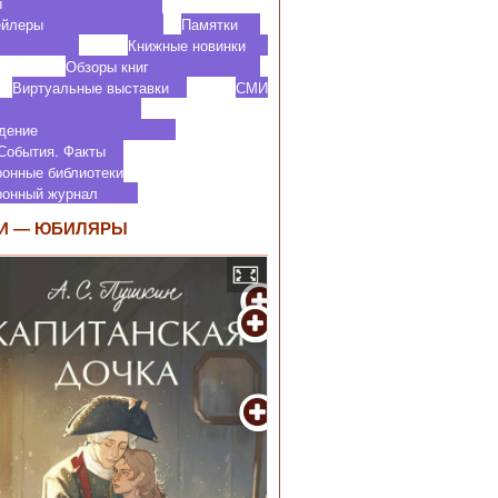
роекты
ктрейлеры
Памятки
Книжные новинки
Обзоры книг
Виртуальные выставки
СМИ
 нас
аеведение
 События. Факты
ронные библиотеки
тронный журнал
И — ЮБИЛЯРЫ