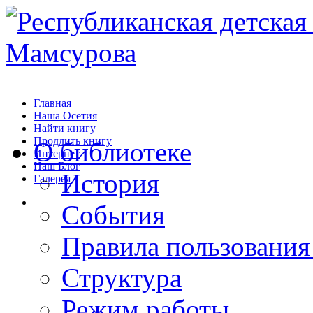
Главная
Наша Осетия
Найти книгу
Продлить книгу
О библиотеке
Интернет
Наш Блог
История
Галерея
События
Правила пользования
Структура
Режим работы