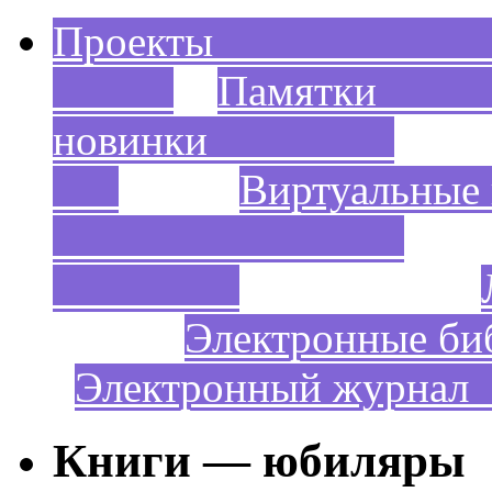
Проек
Пам
новинки
Виртуальны
Электронные би
Электронный жур
Книги — юбиляры