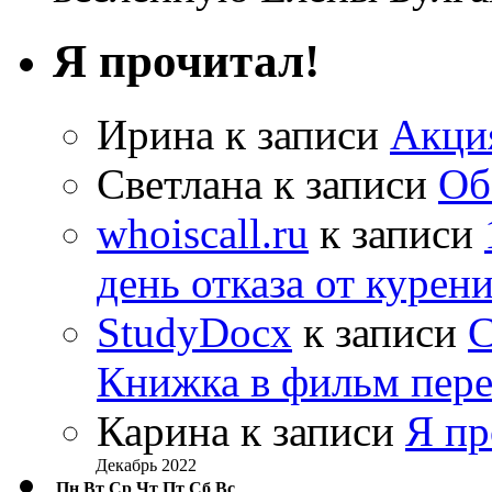
Я прочитал!
Ирина
к записи
Акци
Светлана
к записи
Об
whoiscall.ru
к записи
день отказа от курен
StudyDocx
к записи
С
Книжка в фильм пере
Карина
к записи
Я пр
Декабрь 2022
Пн
Вт
Ср
Чт
Пт
Сб
Вс