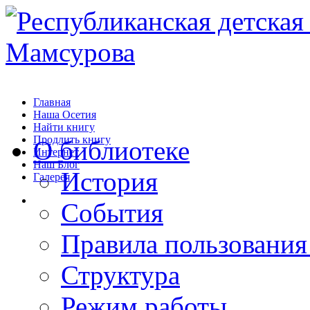
Главная
Наша Осетия
Найти книгу
Продлить книгу
О библиотеке
Интернет
Наш Блог
История
Галерея
События
Правила пользования
Структура
Режим работы