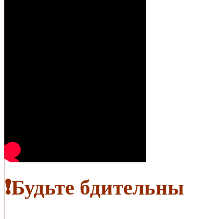
❗️Будьте бдительны