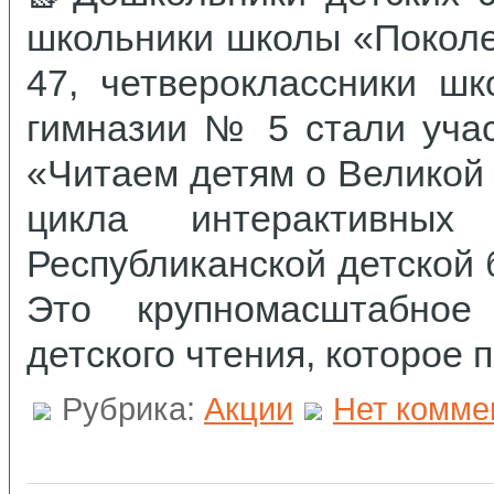
компьютерный
отдел
школьники школы «Покол
Отдел
комплектования и
47, четвероклассники шк
обработки
Справочно-
гимназии № 5 стали уча
библиографический
отдел
«Читаем детям о Великой
цикла интерактивных
Республиканской детской 
Это крупномасштабное
детского чтения, которое 
Рубрика:
Акции
Нет комме