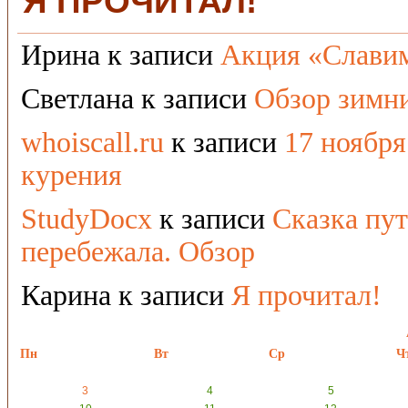
Я ПРОЧИТАЛ!
Ирина
к записи
Акция «Славим
Светлана
к записи
Обзор зимни
whoiscall.ru
к записи
17 ноябр
курения
StudyDocx
к записи
Сказка пут
перебежала. Обзор
Карина
к записи
Я прочитал!
Пн
Вт
Ср
Ч
3
4
5