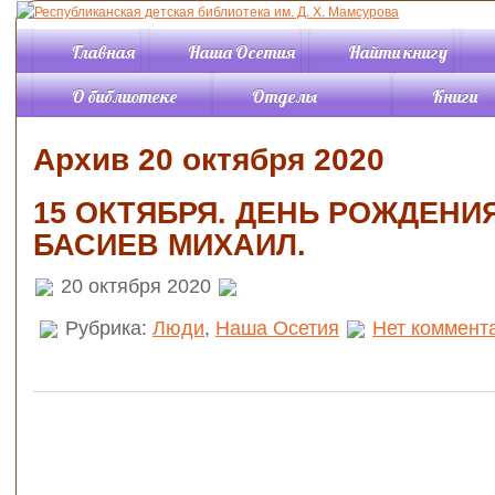
Главная
Наша Осетия
Найти книгу
О библиотеке
Отделы
Книги
История
Отдел «Детство»
Книги онл
Архив 20 октября 2020
События
Отдел «Отрочество»
Каталог
Правила пользования
Отдел периодики
Новинки
библиотекой
Отдел «Краеведение»
Обзоры кн
15 ОКТЯБРЯ. ДЕНЬ РОЖДЕНИ
Структура
Читальный зал
Виртуаль
БАСИЕВ МИХАИЛ.
Режим работы
«Познавательная
выставки
литература
Контакты
Буктрейл
20 октября 2020
Читальный зал
Услуги
Советуем 
«Искусство»
Документы
Подкасты
Рубрика:
Люди
,
Наша Осетия
Нет коммент
Информационно-
Статьи
компьютерный отдел
Отдел
Жизнь р
комплектования и
обработки
библио
Справочно-
библиографический
отдел