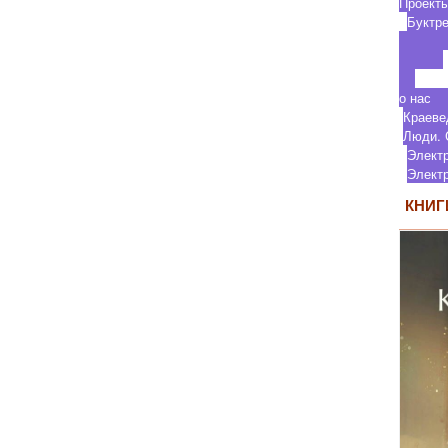
П
Бу
о
Кр
Люди.
Элект
Элек
КНИГ