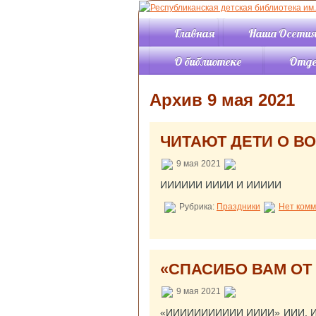
Главная
Наша Осети
О библиотеке
Отд
История
Отдел 
Архив 9 мая 2021
События
Отдел 
Правила пользования
Отдел 
библиотекой
Отдел 
ЧИТАЮТ ДЕТИ О В
Структура
Читаль
Режим работы
«Позна
9 мая 2021
литера
Контакты
Читаль
ИИИИИИ ИИИИ И ИИИИИ
Услуги
«Искус
Документы
Рубрика:
Праздники
Нет комм
Инфор
компью
Отдел
компле
обрабо
«СПАСИБО ВАМ О
Справо
библио
9 мая 2021
отдел
«ИИИИИИИИИИИ ИИИИ» ИИИ. И