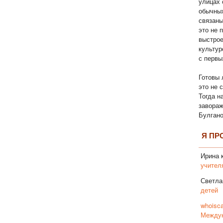
улицах 
обычны
связаны
это не 
выстрое
культур
с первы
Готовы 
это не 
Тогда н
завора
Булгано
Я ПР
Ирина
к
учител
Светла
детей
whoisca
Междун