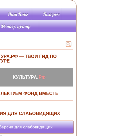
Наш Блог
Галерея
Метод. центр
Методические
материалы
Памятки метод.от.
Планируется
ТУРА.РФ — ТВОЙ ГИД ПО
провести
ТУРЕ
Программы
Информационно-
библиографический
раздел
Библиографические
ЛЕКТУЕМ ФОНД ВМЕСТЕ
пособия
ИЯ ДЛЯ СЛАБОВИДЯЩИХ
ерсия для слабовидящих