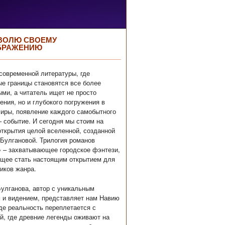
ВОЛЮ СВОЕМУ
БРАЖЕНИЮ
современной литературы, где
е границы становятся все более
ми, а читатель ищет не просто
ения, но и глубокого погружения в
иры, появление каждого самобытного
– событие. И сегодня мы стоим на
открытия целой вселенной, созданной
Булгановой. Трилогия романов
 – захватывающее городское фэнтези,
щее стать настоящим открытием для
иков жанра.
улганова, автор с уникальным
 и видением, представляет нам Навию
где реальность переплетается с
й, где древние легенды оживают на