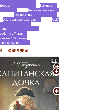
роекты
ктрейлеры
Памятки
Книжные новинки
Обзоры книг
Виртуальные выставки
СМИ
 нас
аеведение
 События. Факты
ронные библиотеки
тронный журнал
И — ЮБИЛЯРЫ