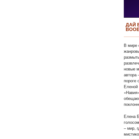
ДАЙ 
ВОО
В мире 
жанровы
размыты
развлеч
новые м
автора 
пороге 
Еленой 
«Навия»
обещаю
поклонн
Елена Б
голосом
– мир, 
мистико