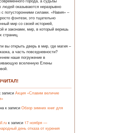
современного города, а судьбы
х людей оказываются неразрывно
 с потусторонними силами. «Навия» –
просто фэнтези, это тщательно
нный мир со своей историей,
ой и законами, мир, в который веришь
х страниц.
ли вы открыть дверь в мир, где магия –
сказка, а часть повседневности?
ачнем наше погружение в
живающую вселенную Елены
вой.
ОЧИТАЛ!
 записи
Акция «Славим величие
я»
на
к записи
Обзор зимних книг для
ll.ru
к записи
17 ноября —
ародный день отказа от курения