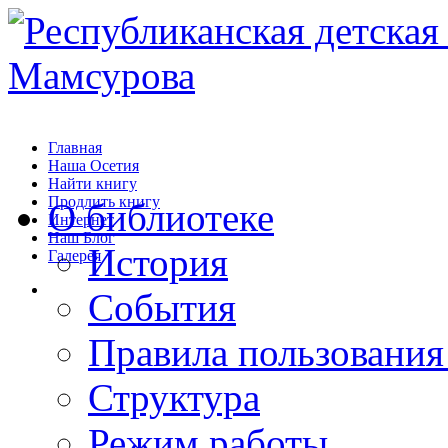
Главная
Наша Осетия
Найти книгу
Продлить книгу
О библиотеке
Интернет
Наш Блог
История
Галерея
События
Правила пользования
Структура
Режим работы