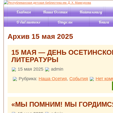
Главная
Наша Осетия
Найти книгу
О библиотеке
Отделы
Книги
История
Отдел «Детство»
Книги онл
Архив 15 мая 2025
События
Отдел «Отрочество»
Каталог
Правила пользования
Отдел периодики
Новинки
библиотекой
Отдел «Краеведение»
Обзоры кн
15 МАЯ — ДЕНЬ ОСЕТИНСКО
Структура
Читальный зал
Виртуаль
Режим работы
«Познавательная
выставки
ЛИТЕРАТУРЫ
литература
Контакты
Буктрейл
Читальный зал
Услуги
Советуем 
15 мая 2025
admin
«Искусство»
Документы
Подкасты
Информационно-
Статьи
Рубрика:
Наша Осетия
,
События
Нет ком
компьютерный отдел
Отдел
Жизнь р
комплектования и
обработки
библио
Справочно-
«МЫ ПОМНИМ! МЫ ГОРДИМС
библиографический
отдел