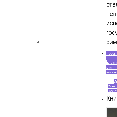
отв
неп
исп
гос
сим
П
Кни
к
выста
Л
Элект
Элек
Кни