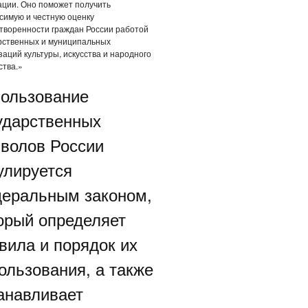
ции. Оно поможет получить
симую и честную оценку
творенности граждан России работой
рственных и муниципальных
заций культуры, искусства и народного
ства.»
ользование
ударственных
волов России
улируется
еральным законом,
орый определяет
вила и порядок их
ользования, а также
анавливает