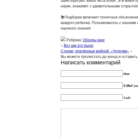
заинтересуют юных читателей. Эти книги 
науки, знакомят с удивительными открытия
📚Подборка включает понятные объяснени
каждого ребенка. Познакомьтесь с нашими
научного знания!
Рубрика:
Обзоры книг
«
Вот как это было
Строки, опалённые войной. «Чулочки»
»
Вы можете пролистать до конца и оставит
Написать комментарий
Имя
E-Mail (н
Сайт