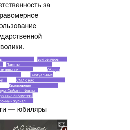
етственность за
равомерное
ользование
ударственной
волики.
роекты
Буктрейлеры
Памятки
жные новинки
Обзоры
ниг
Виртуальные
вки
СМИ о нас
Краеведение
юди. События. Факты
ронные библиотеки
тронный журнал
ги — юбиляры