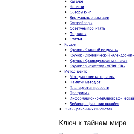
Каталог
Новинки
Обзоры книг
Виртуальные выставки
Буктрейлеры
Советуем прочитать
Подкасты
Статьи
Кружки
Кружок «Книжный сундучок»
Кружок «Экологический калейдоскоп
Кружок «Краеведческая мозаика»
Кружок по искусству «АРТиШОК»
Метод. центр
Методические материалы
Памятки метод.от.
Планируется провести
Программы
Информационно-библиографический
Библиографические пособия
Жизнь районных библиотек
Ключ к тайнам мира