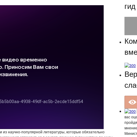
гид
Ком
вме
Вер
сла
вас оц
пройдя
мнение
и из научно-популярной литературы, которые обязательно
Минист