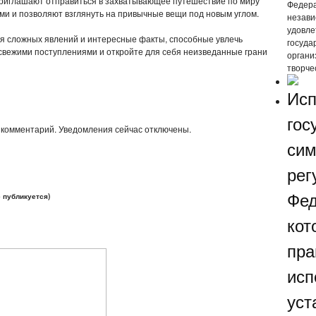
приглашают отправиться в захватывающее путешествие по миру
Федера
ми и позволяют взглянуть на привычные вещи под новым углом.
незави
удовле
я сложных явлений и интересные факты, способные увлечь
госуда
 свежими поступлениями и откройте для себя неизведанные грани
органи
творче
Исп
гос
ь комментарий. Уведомления сейчас отключены.
сим
рег
Фед
е публикуется)
кот
пра
исп
уст