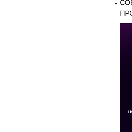
СО
ПР