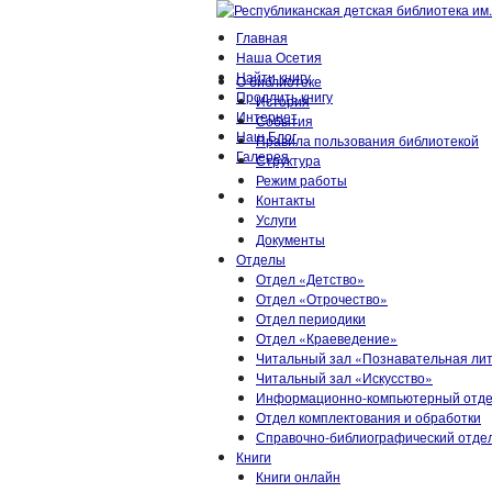
Главная
Наша Осетия
Найти книгу
О библиотеке
Продлить книгу
История
Интернет
События
Наш Блог
Правила пользования библиотекой
Галерея
Структура
Режим работы
Контакты
Услуги
Документы
Отделы
Отдел «Детство»
Отдел «Отрочество»
Отдел периодики
Отдел «Краеведение»
Читальный зал «Познавательная ли
Читальный зал «Искусство»
Информационно-компьютерный отд
Отдел комплектования и обработки
Справочно-библиографический отде
Книги
Книги онлайн