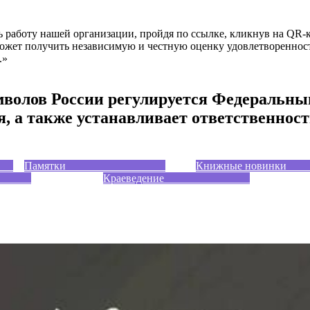
работу нашей организации, пройдя по ссылке, кликнув на QR-ко
ожет получить независимую и честную оценку удовлетвореннос
.»
мволов России регулируется Федеральны
я, а также устанавливает ответственнос
ры
Памятки
Книжные нови
ас
Краеведение