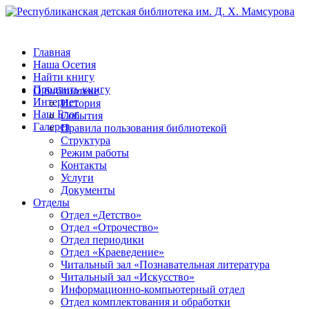
Главная
Наша Осетия
Найти книгу
Продлить книгу
О библиотеке
Интернет
История
Наш Блог
События
Галерея
Правила пользования библиотекой
Структура
Режим работы
Контакты
Услуги
Документы
Отделы
Отдел «Детство»
Отдел «Отрочество»
Отдел периодики
Отдел «Краеведение»
Читальный зал «Познавательная литература
Читальный зал «Искусство»
Информационно-компьютерный отдел
Отдел комплектования и обработки