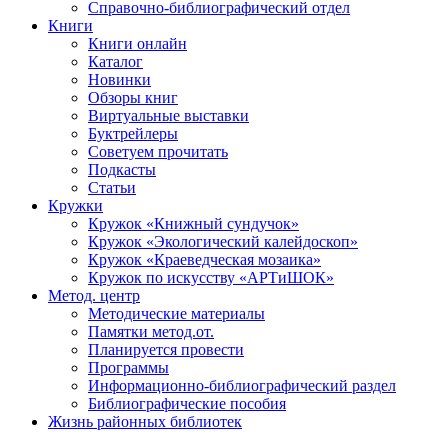
Справочно-библиографический отдел
Книги
Книги онлайн
Каталог
Новинки
Обзоры книг
Виртуальные выставки
Буктрейлеры
Советуем прочитать
Подкасты
Статьи
Кружки
Кружок «Книжный сундучок»
Кружок «Экологический калейдоскоп»
Кружок «Краеведческая мозаика»
Кружок по искусству «АРТиШОК»
Метод. центр
Методические материалы
Памятки метод.от.
Планируется провести
Программы
Информационно-библиографический раздел
Библиографические пособия
Жизнь районных библиотек