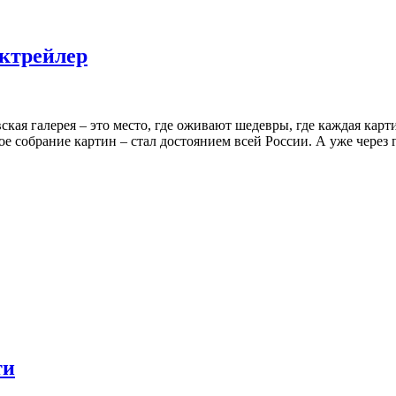
уктрейлер
вская галерея – это место, где оживают шедевры, где каждая кар
 собрание картин – стал достоянием всей России. А уже через го
ти