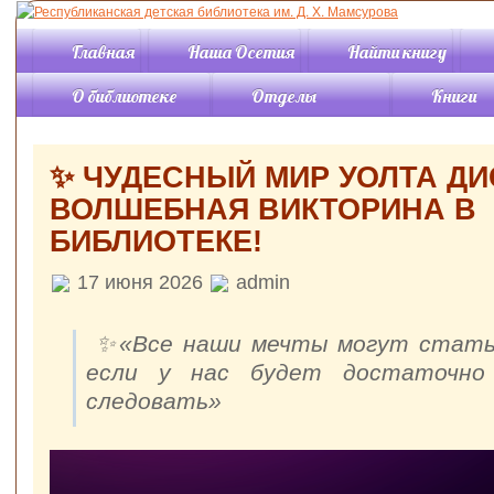
Главная
Наша Осетия
Найти книгу
О библиотеке
Отделы
Книги
История
Отдел «Детство»
Книги онл
События
Отдел «Отрочество»
Каталог
✨ ЧУДЕСНЫЙ МИР УОЛТА ДИ
Правила пользования
Отдел периодики
Новинки
библиотекой
ВОЛШЕБНАЯ ВИКТОРИНА В
Отдел «Краеведение»
Обзоры кн
Структура
Читальный зал
Виртуаль
БИБЛИОТЕКЕ!
Режим работы
«Познавательная
выставки
литература
Контакты
Буктрейл
17 июня 2026
admin
Читальный зал
Услуги
Советуем 
«Искусство»
Документы
Подкасты
Информационно-
Статьи
✨«Все наши мечты могут стать
компьютерный отдел
если у нас будет достаточно
Отдел
Жизнь р
комплектования и
следовать»
обработки
библио
Справочно-
библиографический
отдел