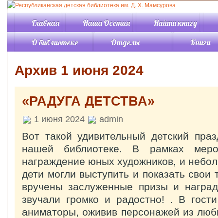
Главная
Наша Осетия
Найти книгу
О библиотеке
Отделы
Книги
История
Отдел «Детство»
Книги онл
Архив 1 июня 2024
События
Отдел «Отрочество»
Каталог
Правила пользования
Отдел периодики
Новинки
библиотекой
Отдел «Краеведение»
Обзоры кн
«РАДУГА ДЕТСТВА»
Структура
Читальный зал
Виртуаль
Режим работы
«Познавательная
выставки
литература
Контакты
1 июня 2024
admin
Буктрейл
Читальный зал
Услуги
Советуем 
Вот такой удивительный детский праз
«Искусство»
Документы
Подкасты
Информационно-
нашей библиотеке. В рамках меро
Статьи
компьютерный отдел
награждение юных художников, и небол
Отдел
Жизнь р
дети могли выступить и показать свои
комплектования и
обработки
вручены заслуженные призы и наград
библио
Справочно-
звучали громко и радостно! . В гост
библиографический
отдел
аниматоры, оживив персонажей из люби