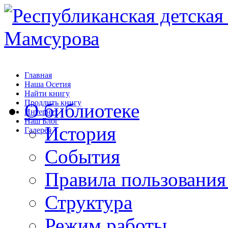
Главная
Наша Осетия
Найти книгу
Продлить книгу
О библиотеке
Интернет
Наш Блог
История
Галерея
События
Правила пользования
Структура
Режим работы