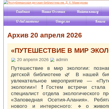
Главная
Наша Осетия
Найти книгу
О библиотеке
Отделы
Книги
История
Отдел «Детство»
Книги онл
Архив 20 апреля 2026
События
Отдел «Отрочество»
Каталог
Правила пользования
Отдел периодики
Новинки
библиотекой
Отдел «Краеведение»
Обзоры кн
«ПУТЕШЕСТВИЕ В МИР ЭКОЛ
Структура
Читальный зал
Виртуаль
Режим работы
«Познавательная
выставки
литература
Контакты
20 апреля 2026
admin
Буктрейл
Читальный зал
Услуги
Советуем 
Путешествие в мир экологии: позна
«Искусство»
Документы
Подкасты
Информационно-
детской библиотеке 🌿 В нашей би
Статьи
компьютерный отдел
увлекательное мероприятие — «Пу
Отдел
Жизнь р
экологии»! ❗Гостем встречи стала
комплектования и
обработки
специалист отдела экологического п
библио
Справочно-
«Заповедная Осетия‑Алания». Ребя
библиографический
отдел
нового и интересного: 🔹о живоп