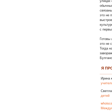
улицах 
обычны
связаны
это не 
выстрое
культур
с первы
Готовы 
это не 
Тогда н
завора
Булгано
Я ПР
Ирина
к
учител
Светла
детей
whoisca
Междун