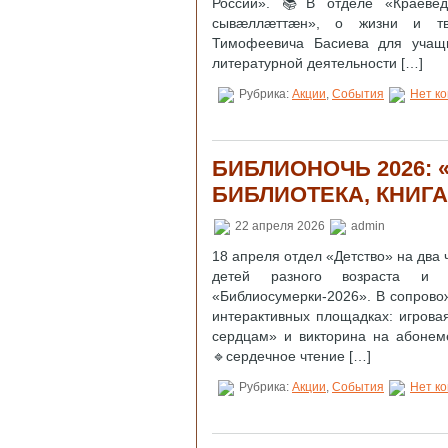
России». 📚В отделе «Краеве
сывӕллӕттӕн», о жизни и тво
Тимофеевича Басиева для учащ
литературной деятельности […]
Рубрика:
Акции
,
События
Нет к
БИБЛИОНОЧЬ 2026: 
БИБЛИОТЕКА, КНИГА,
22 апреля 2026
admin
18 апреля отдел «Детство» на два 
детей разного возраста и 
«Библиосумерки‑2026». В сопрово
интерактивных площадках: игровая
сердцам» и викторина на абонем
🔹сердечное чтение […]
Рубрика:
Акции
,
События
Нет к