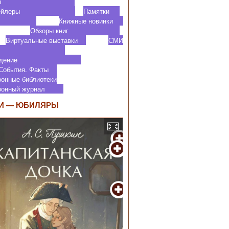
роекты
ктрейлеры
Памятки
Книжные новинки
Обзоры книг
Виртуальные выставки
СМИ
 нас
аеведение
 События. Факты
ронные библиотеки
тронный журнал
И — ЮБИЛЯРЫ