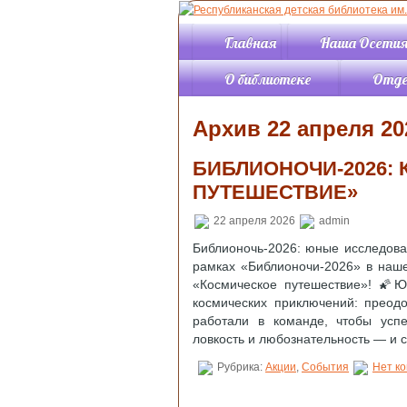
Главная
Наша Осети
О библиотеке
Отд
История
Отдел 
Архив 22 апреля 20
События
Отдел 
Правила пользования
Отдел 
библиотекой
БИБЛИОНОЧИ‑2026:
Отдел 
Структура
Читаль
ПУТЕШЕСТВИЕ»
Режим работы
«Позна
литера
Контакты
22 апреля 2026
admin
Читаль
Услуги
Библионочь‑2026: юные исследова
«Искус
Документы
рамках «Библионочи‑2026» в наше
Инфор
«Космическое путешествие»! 🌠Ю
компью
космических приключений: преод
Отдел
работали в команде, чтобы усп
компле
ловкость и любознательность — и 
обрабо
Справо
Рубрика:
Акции
,
События
Нет к
библио
отдел