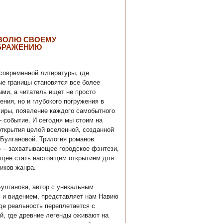
ВОЛЮ СВОЕМУ
БРАЖЕНИЮ
современной литературы, где
е границы становятся все более
ми, а читатель ищет не просто
ения, но и глубокого погружения в
иры, появление каждого самобытного
– событие. И сегодня мы стоим на
открытия целой вселенной, созданной
Булгановой. Трилогия романов
 – захватывающее городское фэнтези,
щее стать настоящим открытием для
иков жанра.
улганова, автор с уникальным
 и видением, представляет нам Навию
где реальность переплетается с
й, где древние легенды оживают на