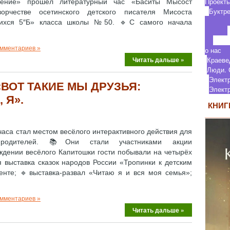
П
дение» прошёл литературный час «Баситы Мысост
Бу
рчестве осетинского детского писателя Мисоста
ихся 5″Б» класса школы №50. 🔹С самого начала
омментариев »
о
Читать дальше »
Кр
Люди.
Элект
«ВОТ ТАКИЕ МЫ ДРУЗЬЯ:
Элек
 Я».
КНИГ
часа стал местом весёлого интерактивного действия для
родителей. 📚Они стали участниками акции
ждении весёлого Капитошки гости побывали на четырёх
 выставка сказок народов России «Тропинки к детским
енте; 🔹выставка‑развал «Читаю я и вся моя семья»;
омментариев »
Читать дальше »