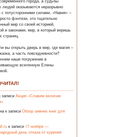
современного города, а судьбы
х людей оказываются неразрывно
 с потусторонними силами. «Навия» –
просто фэнтези, это тщательно
нный мир со своей историей,
ой и законами, мир, в который веришь
х страниц.
ли вы открыть дверь в мир, где магия –
сказка, а часть повседневности?
ачнем наше погружение в
живающую вселенную Елены
вой.
ОЧИТАЛ!
 записи
Акция «Славим величие
я»
на
к записи
Обзор зимних книг для
ll.ru
к записи
17 ноября —
ародный день отказа от курения