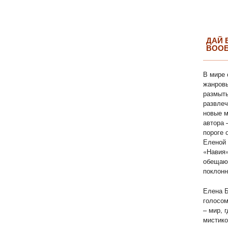
ДАЙ 
ВОО
В мире 
жанровы
размыты
развлеч
новые м
автора 
пороге 
Еленой 
«Навия»
обещаю
поклонн
Елена Б
голосом
– мир, 
мистико