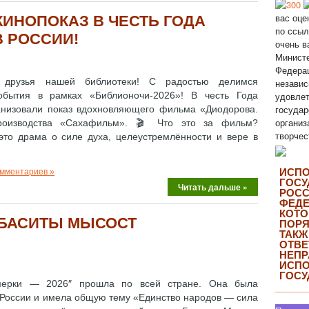
вас оце
КИНОПОКАЗ В ЧЕСТЬ ГОДА
по ссыл
 РОССИИ!
очень в
Министе
Федерац
и друзья нашей библиотеки! С радостью делимся
независ
обытия в рамках «Библионочи‑2026»! В честь Года
удовлет
государ
анизовали показ вдохновляющего фильма «Диодорова.
организ
роизводства «Сахафильм». 🎬 Что это за фильм?
творчес
это драма о силе духа, целеустремлённости и вере в
ИСП
омментариев »
ГОСУ
Читать дальше »
РОСС
ФЕДЕ
КОТО
«БАСИТЫ МЫСОСТ
ПОРЯ
ТАКЖ
ОТВЕ
НЕП
ИСП
ГОСУ
умерки — 2026″ прошла по всей стране. Она была
 России и имела общую тему «Единство народов — сила