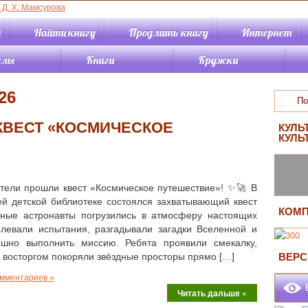
я
Найти книгу
Продлить книгу
Интернет
елы
Книги
Кружки
«Детство»
Книги онлайн
Кружок «Книжный
26
сундучок»
«Отрочество»
Каталог
Кружок
периодики
Новинки
«Экологический
 КВЕСТ «КОСМИЧЕСКОЕ
«Краеведение»
Обзоры книг
КУЛЬ
калейдоскоп»
КУЛЬ
ный зал
Виртуальные
Кружок
вательная
выставки
«Краеведческая
тура
Буктрейлеры
мозаика»
ный зал
Советуем прочитать
Кружок по искусству
тели прошли квест «Космическое путешествие»! ✨🚀 В
ство»
Подкасты
«АРТиШОК»
й детской библиотеке состоялся захватывающий квест
мационно-
Статьи
КОМП
ные астронавты погрузились в атмосферу настоящих
терный отдел
олевали испытания, разгадывали загадки Вселенной и
Жизнь районных
ешно выполнить миссию. Ребята проявили смекалку,
ктования и
с восторгом покоряли звёздные просторы прямо […]
ВЕРС
тки
библиотек
чно-
омментариев »
графический
В
Читать дальше »