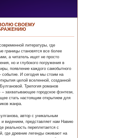
ВОЛЮ СВОЕМУ
БРАЖЕНИЮ
современной литературы, где
е границы становятся все более
ми, а читатель ищет не просто
ения, но и глубокого погружения в
иры, появление каждого самобытного
– событие. И сегодня мы стоим на
открытия целой вселенной, созданной
Булгановой. Трилогия романов
 – захватывающее городское фэнтези,
щее стать настоящим открытием для
иков жанра.
улганова, автор с уникальным
 и видением, представляет нам Навию
где реальность переплетается с
й, где древние легенды оживают на