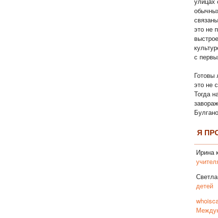
улицах 
обычны
связаны
это не 
выстрое
культур
с первы
Готовы 
это не 
Тогда н
завора
Булгано
Я ПР
Ирина
к
учител
Светла
детей
whoisca
Междун