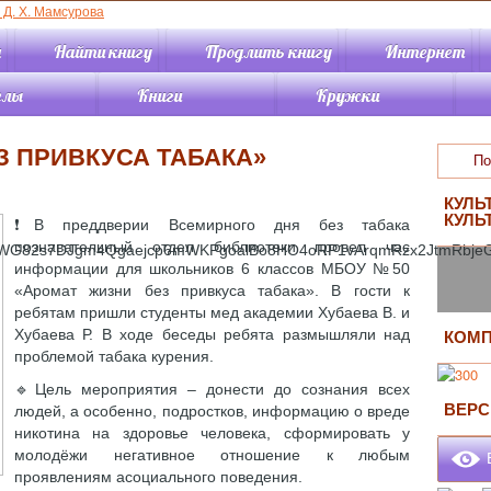
я
Найти книгу
Продлить книгу
Интернет
елы
Книги
Кружки
«Детство»
Книги онлайн
Кружок «Книжный
сундучок»
З ПРИВКУСА ТАБАКА»
«Отрочество»
Каталог
Кружок
периодики
Новинки
«Экологический
«Краеведение»
Обзоры книг
КУЛЬ
калейдоскоп»
КУЛЬ
ный зал
Виртуальные
❗В преддверии Всемирного дня без табака
Кружок
вательная
выставки
познавательный отдел библиотеки провел час
«Краеведческая
тура
Буктрейлеры
информации для школьников 6 классов МБОУ №50
мозаика»
ный зал
Советуем прочитать
«Аромат жизни без привкуса табака». В гости к
Кружок по искусству
ство»
Подкасты
ребятам пришли студенты мед академии Хубаева В. и
«АРТиШОК»
мационно-
Хубаева Р. В ходе беседы ребята размышляли над
Статьи
КОМП
терный отдел
проблемой табака курения.
Жизнь районных
🔹Цель мероприятия – донести до сознания всех
ктования и
ВЕРС
тки
людей, а особенно, подростков, информацию о вреде
библиотек
чно-
никотина на здоровье человека, сформировать у
графический
В
молодёжи негативное отношение к любым
проявлениям асоциального поведения.