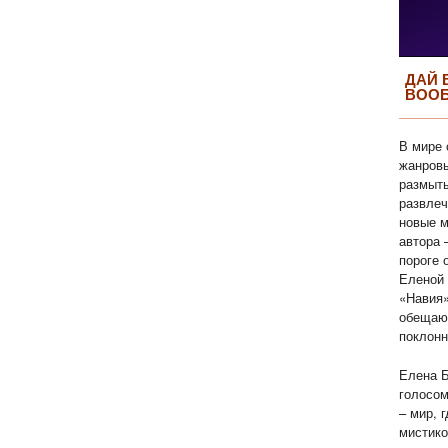
ДАЙ 
ВОО
В мире 
жанровы
размыты
развлеч
новые м
автора 
пороге 
Еленой 
«Навия»
обещаю
поклонн
Елена Б
голосом
– мир, 
мистико