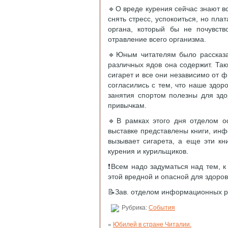
🔹О вреде курения сейчас знают вс
снять стресс, успокоиться, но пла
органа, который бы не почувств
отравление всего организма.
🔹Юным читателям было рассказан
различных ядов она содержит. Так
сигарет и все они независимо от 
согласились с тем, что наше здор
занятия спортом полезны для зд
привычкам.
🔹В рамках этого дня отделом о
выставке представлены книги, инф
вызывает сигарета, а еще эти кн
курения и курильщиков.
❗Всем надо задуматься над тем, к 
этой вредной и опасной для здоро
📝Зав. отделом информационных р
Рубрика:
События
«
Юбилей в стране Читалии.