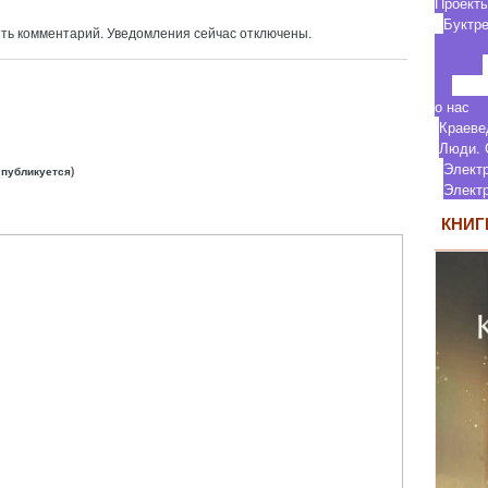
П
Бу
ить комментарий. Уведомления сейчас отключены.
о
Кр
Люди.
Элект
е публикуется)
Элек
КНИГ