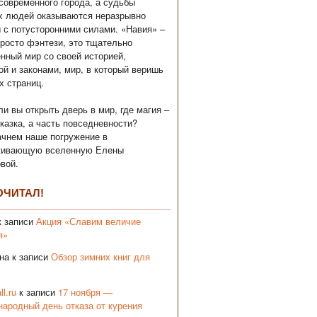
современного города, а судьбы
х людей оказываются неразрывно
 с потусторонними силами. «Навия» –
просто фэнтези, это тщательно
нный мир со своей историей,
ой и законами, мир, в который веришь
х страниц.
ли вы открыть дверь в мир, где магия –
сказка, а часть повседневности?
ачнем наше погружение в
живающую вселенную Елены
вой.
ОЧИТАЛ!
 записи
Акция «Славим величие
я»
на
к записи
Обзор зимних книг для
ll.ru
к записи
17 ноября —
ародный день отказа от курения