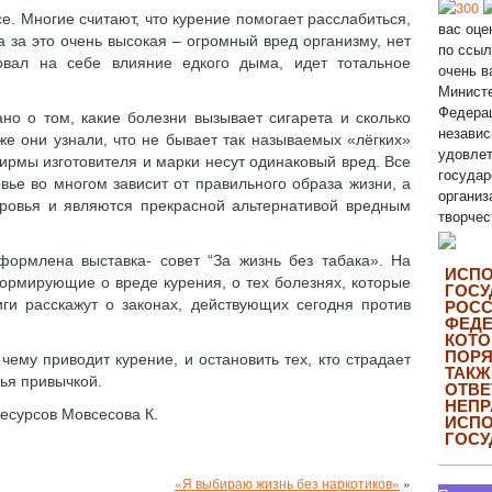
е. Многие считают, что курение помогает расслабиться,
вас оце
та за это очень высокая – огромный вред организму, нет
по ссыл
овал на себе влияние едкого дыма, идет тотальное
очень в
Министе
Федерац
о о том, какие болезни вызывает сигарета и сколько
независ
же они узнали, что не бывает так называемых «лёгких»
удовлет
фирмы изготовителя и марки несут одинаковый вред. Все
государ
овье во многом зависит от правильного образа жизни, а
организ
оровья и являются прекрасной альтернативой вредным
творчес
формлена выставка- совет “За жизнь без табака». На
ИСП
ормирующие о вреде курения, о тех болезнях, которые
ГОСУ
иги расскажут о законах, действующих сегодня против
РОСС
ФЕДЕ
КОТО
ПОРЯ
чему приводит курение, и остановить тех, кто страдает
ТАКЖ
вья привычкой.
ОТВЕ
НЕП
есурсов Мовсесова К.
ИСП
ГОСУ
«Я выбираю жизнь без наркотиков»
»