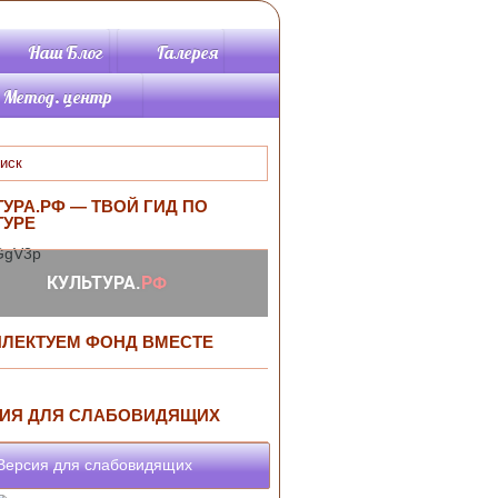
Наш Блог
Галерея
Метод. центр
Методические
материалы
Памятки метод.от.
Планируется
ТУРА.РФ — ТВОЙ ГИД ПО
провести
ТУРЕ
Программы
Информационно-
библиографический
раздел
Библиографические
ЛЕКТУЕМ ФОНД ВМЕСТЕ
пособия
ИЯ ДЛЯ СЛАБОВИДЯЩИХ
ерсия для слабовидящих