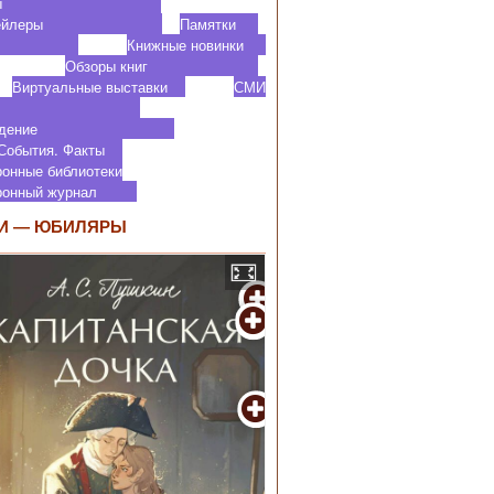
роекты
ктрейлеры
Памятки
Книжные новинки
Обзоры книг
Виртуальные выставки
СМИ
 нас
аеведение
 События. Факты
ронные библиотеки
тронный журнал
И — ЮБИЛЯРЫ